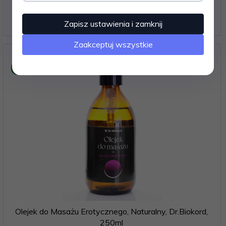
Brak ceny. Zaloguj się
Zapisz ustawienia i zamknij
Zaakceptuj wszystkie
Bestseller
Olejek do Masażu Erotycznego, Naturalny, Dr.Biokord,
250ml