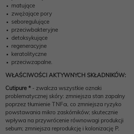
matujące
zwężające pory
seboregulujące
przeciwbakteryjne
detoksykujące
regeneracyjne
keratolityczne
przeciwzapalne.
WŁAŚCIWOŚCI AKTYWNYCH SKŁADNIKÓW:
Cutipure *
- zwalcza wszystkie oznaki
problematycznej skóry: zmniejsza stan zapalny
poprzez tłumienie TNFα, co zmniejsza ryzyko
powstawania mikro zaskórników; skutecznie
wpływa na przywrócenie równowagi produkcji
sebum; zmniejsza reprodukcję i kolonizację P.