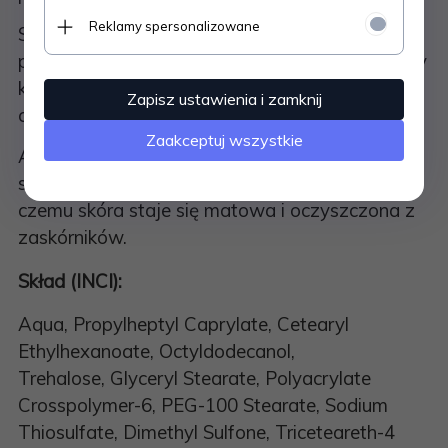
Reklamy spersonalizowane
Specjalny sacharyd -
trehaloza
- chroni skórę
przed odwodnieniem w ciągu dnia; otacza błony
komórkowe, chroniąc je przed stresem zimnym i
Zapisz ustawienia i zamknij
cieplnym.
Zaakceptuj wszystkie
Aktywne składniki formuły do ​​systematycznego
stosowania regulują metabolizm lipidów, dzięki
czemu skóra staje się matowa i oczyszczona z
zaskórników.
Skład (INCI):
Aqua, Propylheptyl Caprylate, Cetearyl
Ethylhexanoate, Octyldodecanol,
Trehalose, Glyceryl Stearate, Polyacrylate
Crosspolymer-6, PEG-100 Stearate, Sodium
Thiosulfate, Dimethyl Sulfone, Triceteareth-4