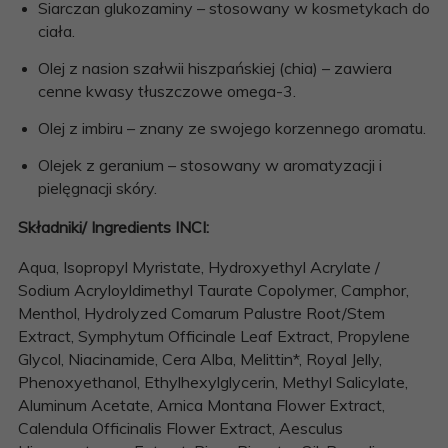
Siarczan glukozaminy – stosowany w kosmetykach do
ciała.
Olej z nasion szałwii hiszpańskiej (chia) – zawiera
cenne kwasy tłuszczowe omega-3.
Olej z imbiru – znany ze swojego korzennego aromatu.
Olejek z geranium – stosowany w aromatyzacji i
pielęgnacji skóry.
Składniki/ Ingredients INCI:
Aqua, Isopropyl Myristate, Hydroxyethyl Acrylate /
Sodium Acryloyldimethyl Taurate Copolymer, Camphor,
Menthol, Hydrolyzed Comarum Palustre Root/Stem
Extract, Symphytum Officinale Leaf Extract, Propylene
Glycol, Niacinamide, Cera Alba, Melittin*, Royal Jelly,
Phenoxyethanol, Ethylhexylglycerin, Methyl Salicylate,
Aluminum Acetate, Arnica Montana Flower Extract,
Calendula Officinalis Flower Extract, Aesculus