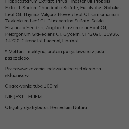
Hippocastanum Extract, Pinus Pinaster Oil, Propolis
Extract, Sodium Chondroitin Sulfate, Eucalyptus Globulus
Leaf Oil, Thymus Vulgaris Flower/Leaf Oil, Cinnamomum
Zeylanicum Leaf Oil, Glucosamine Sulfate, Salvia
Hispanica Seed Oil, Zingiber Cassumunar Root Oil,
Pelargonium Graveolens Oil, Glycerin, CI 42090, 15985,
14720, Citronellol, Eugenol, Linalool.
* Melittin - melityna, protein pozyskiwana z jadu
pszczelego.
Przeciwwskazania: indywidualna nietolerancja
składników.
Opakowanie: tuba 100 ml
NIE JEST LEKIEM.
Oficjalny dystrybutor: Remedium Natura