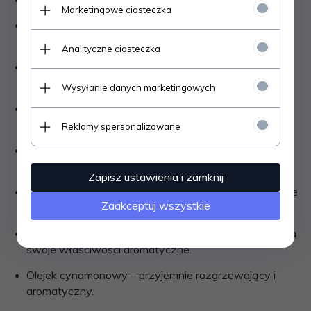
Marketingowe ciasteczka
Ekstrakt z kasztanowca – ceniony w pielęgnacji skóry
o szczególnych potrzebach.
Analityczne ciasteczka
Olej z sosny – składnik wykorzystywany dla
uzyskania efektu odświeżenia.
Wysyłanie danych marketingowych
Propolis – naturalny składnik pszczeli używany w
kosmetykach.
Reklamy spersonalizowane
Siarczan chondroityny – obecny w produktach do
pielęgnacji skóry w okolicach stawów.
Zapisz ustawienia i zamknij
Olejek eukaliptusowy – nadaje świeży zapach i uczucie
Zaakceptuj wszystkie
komfortu.
Olejek tymiankowy – wykorzystywany ze względu na
swoje właściwości aromatyczne.
Olejek cynamonowy – przyjemnie rozgrzewający i
aromatyczny.