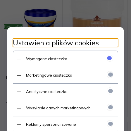
Bestseller
Ustawienia plików cookies
Wymagane ciasteczka
Biszofit Połtawski
Krem z Kasztanowca -
Marketingowe ciasteczka
Koncentrat Kryształowy,
Rosskastanie, Naturhof,
Bisheffect, 1000g
250ml
Analityczne ciasteczka
Brak ceny. Zaloguj się
Brak ceny. Zaloguj się
Zawartość opakowania: 6
Wysyłanie danych marketingowych
szt.
Reklamy spersonalizowane