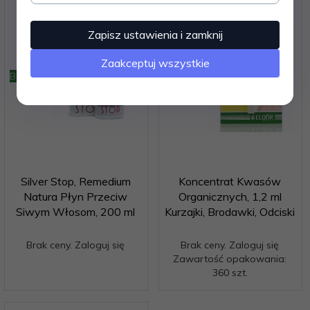
Zapisz ustawienia i zamknij
Zaakceptuj wszystkie
Bestseller
Bestseller
Silver Stop, Remedium
Koncentrat Kwasów
Natura Płyn Przeciw
Organicznych, 1,2 ml
Siwym Włosom, 200 ml
Kurzajki, Brodawki, Odciski
Brak ceny. Zaloguj się
Brak ceny. Zaloguj się
Zawartość opakowania:
360 szt.