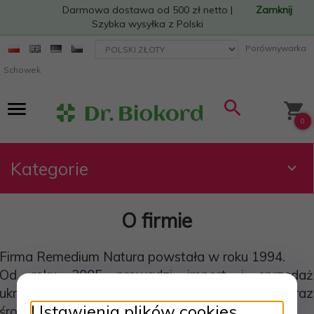
Darmowa dostawa od 500 zł netto |
Zamknij
Szybka wysyłka z Polski
currency_h
Porównywarka
Schowek
0
Kategorie
O firmie
Firma Remedium Natura powstała w roku 1994.
Od roku 2005 prowadzi import i sprzedaż
ukraińskich kosmetyków, suplementów diety, oraz
Ustawienia plików cookies
środków do pielęgnacji ciała i włosów.